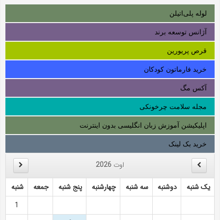
لوله‌ پلی‌اتیلن
آژانس توسعه برند
قرص پریورین
خرید فارماتون کودکان
آکس مگ
مجله سلامت چرخونکی
اپلیکیشن آموزش زبان انگلیسی بدون اینترنت
خرید بک لینک
اوت
2026
یک شنبه
دوشنبه
سه شنبه
چهارشنبه
پنج شنبه
جمعه
شنبه
1